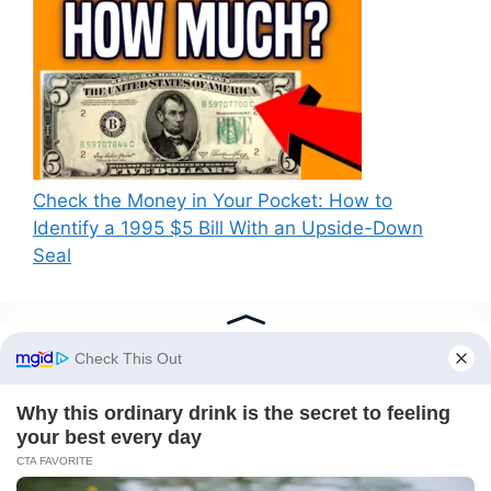
Check the Money in Your Pocket: How to
Identify a 1995 $5 Bill With an Upside-Down
Seal
Recent Comments
A WordPress Commenter
on
PM Kisan New
Beneficiary List 2025 : पीएम किसान 21वीं किस्त के