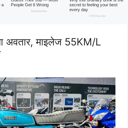
 अवतार, माइलेज 55KM/L
े